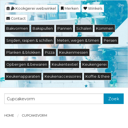
Kookgerei webwinkel
Merken
Winkels
Contact
Bakvormen
Bakspullen
Pannen
Schalen
Kommen
Snijden, raspen & schillen
Meten, wegen & timen
Persen
Planken & blokken
Pizza
Keukenmessen
Opbergen & bewaren
Keukentextiel
Keukengerei
Keukenapparaten
Keukenaccessoires
Koffie & thee
Zoek
HOME
CUPCAKEVORM