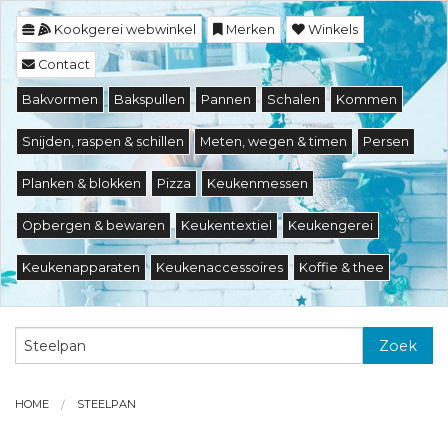
Kookgerei webwinkel
Merken
Winkels
Contact
Bakvormen
Bakspullen
Pannen
Schalen
Kommen
Snijden, raspen & schillen
Meten, wegen & timen
Persen
Planken & blokken
Pizza
Keukenmessen
Opbergen & bewaren
Keukentextiel
Keukengerei
Keukenapparaten
Keukenaccessoires
Koffie & thee
Zoek
HOME
STEELPAN